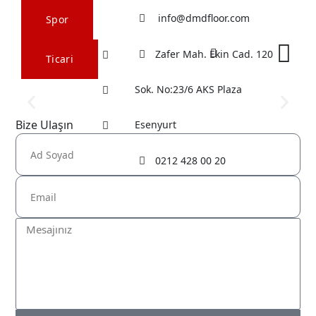
info@dmdfloor.com
Spor
Zafer Mah. Ekin Cad. 120
Ticari
Homojen Zeminler
Sok. No:23/6 AKS Plaza
İncele
Bize Ulaşın
Esenyurt
0212 428 00 20